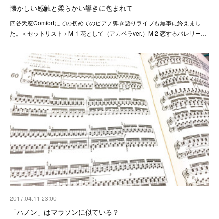
懐かしい感触と柔らかい響きに包まれて
四谷天窓Comfortにての初めてのピアノ弾き語りライブも無事に終えまし
た。＜セットリスト＞M-1 花として（アカペラver.）M-2 恋するバレリー…
2017.04.11 23:00
「ハノン」はマラソンに似ている？