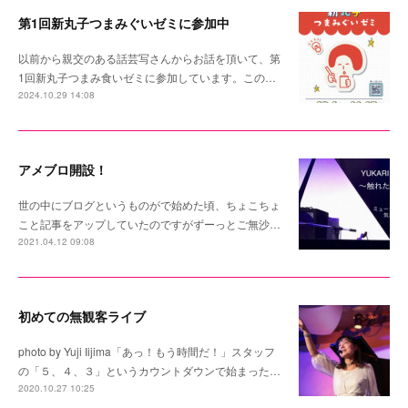
第1回新丸子つまみぐいゼミに参加中
以前から親交のある話芸写さんからお話を頂いて、第
1回新丸子つまみ食いゼミに参加しています。この…
2024.10.29 14:08
アメブロ開設！
世の中にブログというものがで始めた頃、ちょこちょ
こと記事をアップしていたのですがずーっとご無沙…
2021.04.12 09:08
初めての無観客ライブ
photo by Yuji Iijima「あっ！もう時間だ！」スタッフ
の「５、４、３」というカウントダウンで始まった…
2020.10.27 10:25