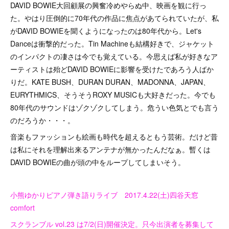
DAVID BOWIE大回顧展の興奮冷めやらぬ中、映画を観に行っ
た。やはり圧倒的に70年代の作品に焦点があてられていたが、私
がDAVID BOWIEを聞くようになったのは80年代から。Let's
Danceは衝撃的だった。Tin Machineも結構好きで、ジャケット
のインパクトの凄さは今でも覚えている。今思えば私が好きなア
ーティストは殆どDAVID BOWIEに影響を受けたであろう人ばか
りだ。KATE BUSH、DURAN DURAN、MADONNA、JAPAN、
EURYTHMICS、そうそうROXY MUSICも大好きだった。今でも
80年代のサウンドはゾクゾクしてしまう。危うい色気とでも言う
のだろうか・・・。
音楽もファッションも絵画も時代を超えるともう芸術。だけど昔
は私にそれを理解出来るアンテナが無かったんだなぁ。暫くは
DAVID BOWIEの曲が頭の中をループしてしまいそう。
小熊ゆかりピアノ弾き語りライブ 2017.4.22(土)四谷天窓
comfort
スクランブル vol.23 は7/2(日)開催決定。只今出演者を募集して