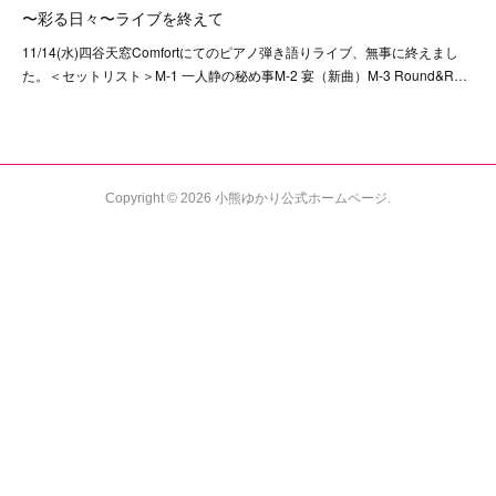
〜彩る日々〜ライブを終えて
11/14(水)四谷天窓Comfortにてのピアノ弾き語りライブ、無事に終えまし
た。＜セットリスト＞M-1 一人静の秘め事M-2 宴（新曲）M-3 Round&R…
Copyright ©
2026
小熊ゆかり公式ホームページ
.