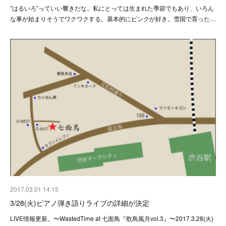
”はるいろ”っていい響きだな。私にとっては生まれた季節でもあり、いろん
な事が始まりそうでワクワクする。基本的にピンクが好き。雪国で育った…
2017.03.01 14:15
3/28(火)ピアノ弾き語りライブの詳細が決定
LIVE情報更新。〜WastedTime at 七面鳥『歌鳥風月vol.3』〜2017.3.28(火)