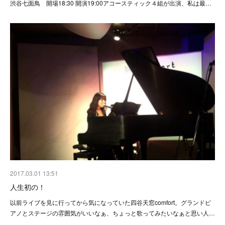
渋谷七面鳥 開場18:30 開演19:00アコースティック４組が出演、私は最…
2017.03.01 13:51
人生初の！
以前ライブを見に行ってから気になっていた四谷天窓comfort。グランドピ
アノとステージの雰囲気がいいなぁ、ちょっと歌ってみたいなぁと思い人…