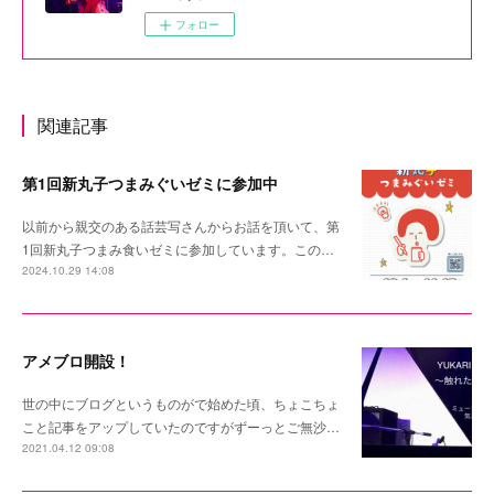
フォロー
関連記事
第1回新丸子つまみぐいゼミに参加中
以前から親交のある話芸写さんからお話を頂いて、第
1回新丸子つまみ食いゼミに参加しています。この…
2024.10.29 14:08
アメブロ開設！
世の中にブログというものがで始めた頃、ちょこちょ
こと記事をアップしていたのですがずーっとご無沙…
2021.04.12 09:08