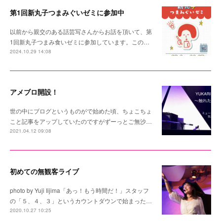
第1回新丸子つまみぐいゼミに参加中
以前から親交のある話芸写さんからお話を頂いて、第
1回新丸子つまみ食いゼミに参加しています。この…
2024.10.29 14:08
アメブロ開設！
世の中にブログというものがで始めた頃、ちょこちょ
こと記事をアップしていたのですがずーっとご無沙…
2021.04.12 09:08
初めての無観客ライブ
photo by Yuji Iijima「あっ！もう時間だ！」スタッフ
の「５、４、３」というカウントダウンで始まった…
2020.10.27 10:25