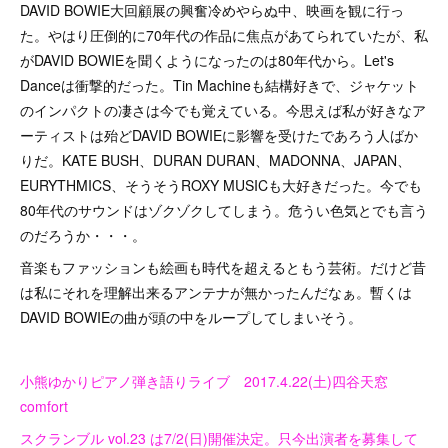
DAVID BOWIE大回顧展の興奮冷めやらぬ中、映画を観に行っ
た。やはり圧倒的に70年代の作品に焦点があてられていたが、私
がDAVID BOWIEを聞くようになったのは80年代から。Let's
Danceは衝撃的だった。Tin Machineも結構好きで、ジャケット
のインパクトの凄さは今でも覚えている。今思えば私が好きなア
ーティストは殆どDAVID BOWIEに影響を受けたであろう人ばか
りだ。KATE BUSH、DURAN DURAN、MADONNA、JAPAN、
EURYTHMICS、そうそうROXY MUSICも大好きだった。今でも
80年代のサウンドはゾクゾクしてしまう。危うい色気とでも言う
のだろうか・・・。
音楽もファッションも絵画も時代を超えるともう芸術。だけど昔
は私にそれを理解出来るアンテナが無かったんだなぁ。暫くは
DAVID BOWIEの曲が頭の中をループしてしまいそう。
小熊ゆかりピアノ弾き語りライブ 2017.4.22(土)四谷天窓
comfort
スクランブル vol.23 は7/2(日)開催決定。只今出演者を募集して